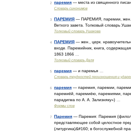
паремия
— места из священного писан
2
Словарь синонимов
ПАРЕМИЯ
— ПАРЕМИЯ, паремии, жен. (гр
3
Ветхого завета. Толковый словарь Ушак
Толковый словарь Ушакова
ПАРЕМИЯ
— жен., церк. нравоучительн
4
входе. Паремийник, книга, содержащая
1863 1866 …
Толковый словарь Даля
паремия
— и паремья …
5
Словарь трудностей произношения и ударен
паремия
— паремия, паремии, пареми
6
паремиёй, паремиёю, паремиями, паре
парадигма по А. А. Зализняку») …
Формы слов
Паремия
— Паремия: Паремия (филоло
7
представляющее собой целостное пре
(литургика)&#160; в богослужебной пр