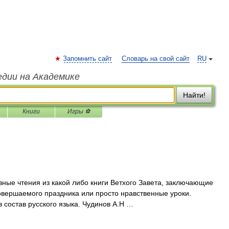
Запомнить сайт
Словарь на свой сайт
RU
едии на Академике
Найти!
Книги
Игры ⚽
вные чтения из какой либо книги Ветхого Завета, заключающие
овершаемого праздника или просто нравственные уроки.
 состав русского языка. Чудинов А.Н …