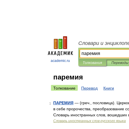
Словари и энциклоп
academic.ru
Толкования
Переводы
паремия
Толкование
Перевод
Книги
ПАРЕМИЯ
— (греч., пословица). Церко
1
в себе пророчества, преобразование с
Словарь иностранных слов, вошедших в
Словарь иностранных слов русского языка