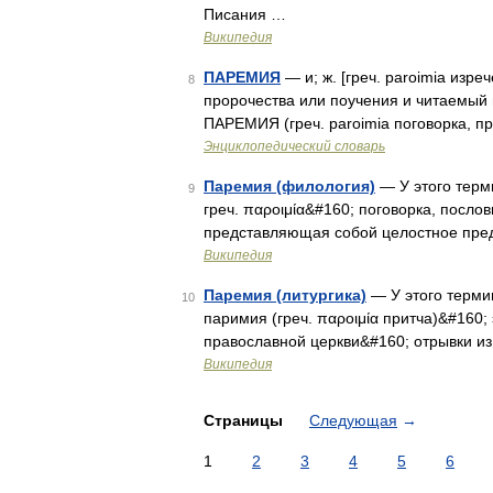
Писания …
Википедия
ПАРЕМИЯ
— и; ж. [греч. paroimia изре
8
пророчества или поучения и читаемый 
ПАРЕМИЯ (греч. paroimia поговорка, п
Энциклопедический словарь
Паремия (филология)
— У этого терм
9
греч. παροιμία&#160; поговорка, посло
представляющая собой целостное пре
Википедия
Паремия (литургика)
— У этого терми
10
паримия (греч. παροιμία притча)&#160;
православной церкви&#160; отрывки из
Википедия
Страницы
Следующая
→
1
2
3
4
5
6