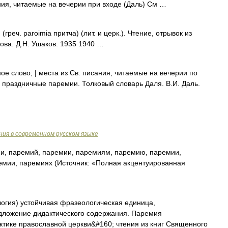
ия, читаемые на вечерии при входе (Даль) См …
еч. paroimia притча) (лит. и церк.). Чтение, отрывок из
ова. Д.Н. Ушаков. 1935 1940 …
ое слово; | места из Св. писания, читаемые на вечерии по
 праздничные паремии. Толковый словарь Даля. В.И. Даль.
ия в современном русском языке
и, паремий, паремии, паремиям, паремию, паремии,
мии, паремиях (Источник: «Полная акцентуированная
гия) устойчивая фразеологическая единица,
дложение дидактического содержания. Паремия
актике православной церкви&#160; чтения из книг Священного