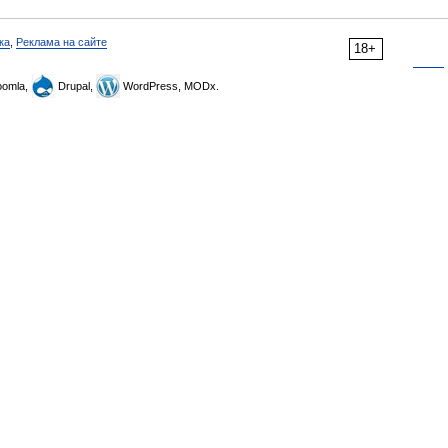
ка
,
Реклама на сайте
18+
omla,
Drupal,
WordPress, MODx.