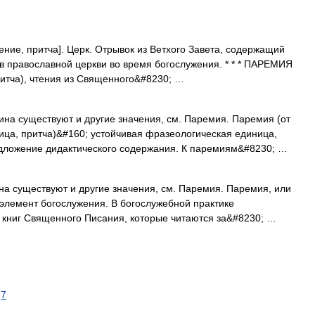
чение, притча]. Церк. Отрывок из Ветхого Завета, содержащий
в православной церкви во время богослужения. * * * ПАРЕМИЯ
ритча), чтения из Священного&#8230; …
ина существуют и другие значения, см. Паремия. Паремия (от
вица, притча)&#160; устойчивая фразеологическая единица,
дложение дидактического содержания. К паремиям&#8230; …
на существуют и другие значения, см. Паремия. Паремия, или
 элемент богослужения. В богослужебной практике
 книг Священного Писания, которые читаются за&#8230; …
7